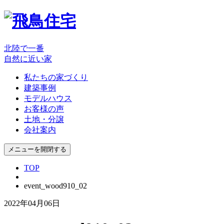
北陸で一番
自然に近い家
私たちの家づくり
建築事例
モデルハウス
お客様の声
土地・分譲
会社案内
メニューを開閉する
TOP
event_wood910_02
2022年04月06日