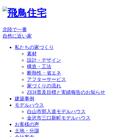
北陸で一番
自然に近い家
私たちの家づくり
素材
設計・デザイン
構造・工法
断熱性・省エネ
アフターサービス
家づくりの流れ
ZEH普及目標と実績報告のお知らせ
建築事例
モデルハウス
白山市部入道モデルハウス
金沢市三口新町モデルハウス
お客様の声
土地・分譲