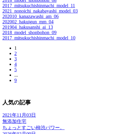
2018_model_shonbohon_08
2017_mitsukuchishinmachi_model_11
2021_nonoichi_nakabayashi_model_03
202010_kanazawashi_am_06
202002_hakuigun_mm_04
201904_hakusanshi_ai_13
2018_model_shonbohon_09
2017_mitsukuchishinmachi_model_10
1
2
3
4
5
...
9
人気の記事
2021年11月03日
無添加住宅
ちょっとすごい柿渋パワー。
2026年02月09日