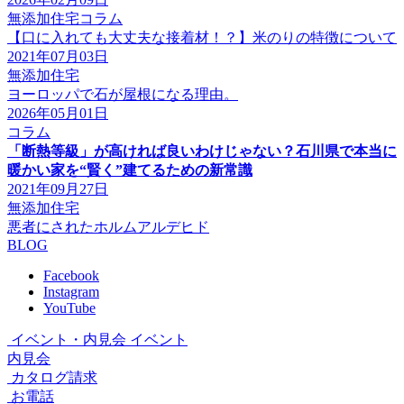
無添加住宅コラム
【口に入れても大丈夫な接着材！？】米のりの特徴について
2021年07月03日
無添加住宅
ヨーロッパで石が屋根になる理由。
2026年05月01日
コラム
「断熱等級」が高ければ良いわけじゃない？石川県で本当に
暖かい家を“賢く”建てるための新常識
2021年09月27日
無添加住宅
悪者にされたホルムアルデヒド
BLOG
Facebook
Instagram
YouTube
イベント・内見会
イベント
内見会
カタログ請求
お電話