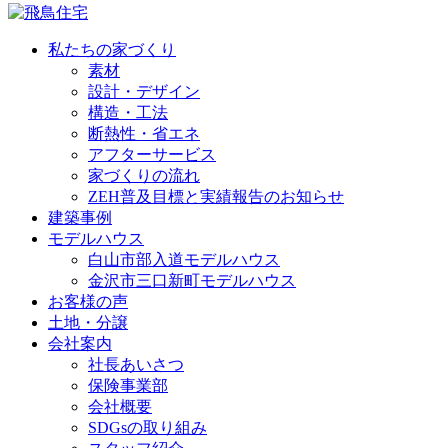
私たちの家づくり
素材
設計・デザイン
構造・工法
断熱性・省エネ
アフターサービス
家づくりの流れ
ZEH普及目標と実績報告のお知らせ
建築事例
モデルハウス
白山市部入道モデルハウス
金沢市三口新町モデルハウス
お客様の声
土地・分譲
会社案内
社長あいさつ
保険事業部
会社概要
SDGsの取り組み