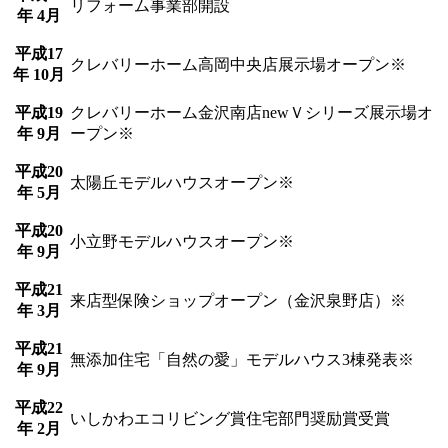
リフォーム事業部開設
年 4月
平成17
クレバリーホーム高岡中央店展示場オープン※
年 10月
平成19
クレバリーホーム金沢南店newＶシリーズ展示場オ
年 9月
ープン※
平成20
太陽丘モデルハウスオープン※
年 5月
平成20
小立野モデルハウスオープン※
年 9月
平成21
来店型保険ショップオープン（金沢泉野店）※
年 3月
平成21
無添加住宅「自然の愛」モデルハウス3棟発表※
年 9月
平成22
いしかわエコリビング賞住宅部門奨励賞受賞
年 2月