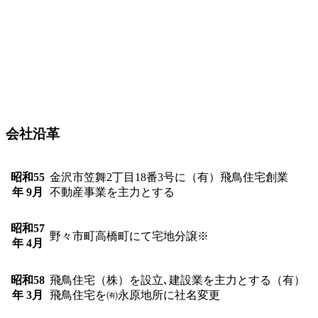
会社沿革
昭和55
金沢市笠舞2丁目18番3号に（有）飛鳥住宅創業
年 9月
不動産事業を主力とする
昭和57
野々市町高橋町にて宅地分譲※
年 4月
昭和58
飛鳥住宅（株）を設立､建設業を主力とする（有）
年 3月
飛鳥住宅を㈲永原地所に社名変更