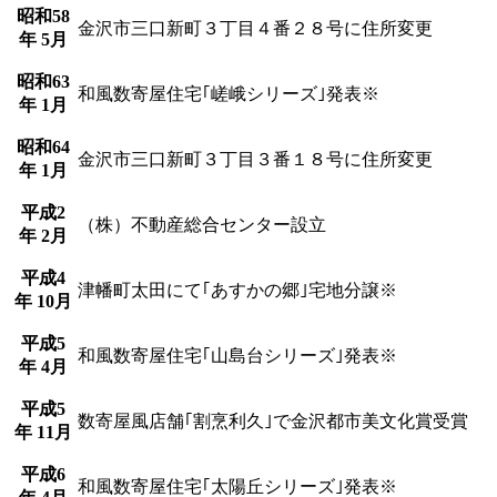
昭和58
金沢市三口新町３丁目４番２８号に住所変更
年 5月
昭和63
和風数寄屋住宅｢嵯峨シリーズ｣発表※
年 1月
昭和64
金沢市三口新町３丁目３番１８号に住所変更
年 1月
平成2
（株）不動産総合センター設立
年 2月
平成4
津幡町太田にて｢あすかの郷｣宅地分譲※
年 10月
平成5
和風数寄屋住宅｢山島台シリーズ｣発表※
年 4月
平成5
数寄屋風店舗｢割烹利久｣で金沢都市美文化賞受賞
年 11月
平成6
和風数寄屋住宅｢太陽丘シリーズ｣発表※