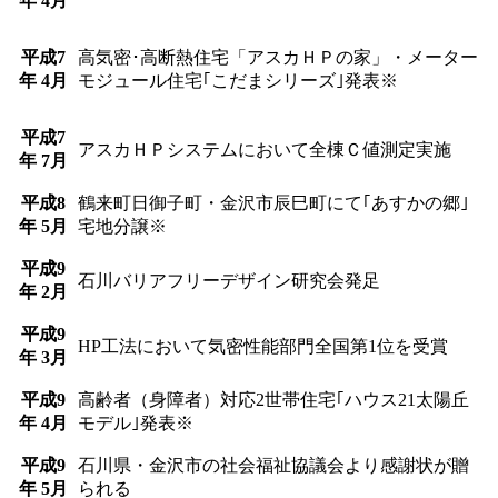
年 4月
平成7
高気密･高断熱住宅「アスカＨＰの家」・メーター
年 4月
モジュール住宅｢こだまシリーズ｣発表※
平成7
アスカＨＰシステムにおいて全棟Ｃ値測定実施
年 7月
平成8
鶴来町日御子町・金沢市辰巳町にて｢あすかの郷｣
年 5月
宅地分譲※
平成9
石川バリアフリーデザイン研究会発足
年 2月
平成9
HP工法において気密性能部門全国第1位を受賞
年 3月
平成9
高齢者（身障者）対応2世帯住宅｢ハウス21太陽丘
年 4月
モデル｣発表※
平成9
石川県・金沢市の社会福祉協議会より感謝状が贈
年 5月
られる