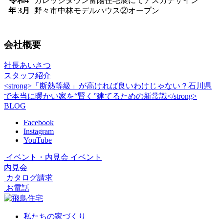
令和4
カレッジタウン富陽住宅展にてアスカデザイン
年 3月
野々市中林モデルハウス②オープン
会社概要
社長あいさつ
スタッフ紹介
<strong>「断熱等級」が高ければ良いわけじゃない？石川県
で本当に暖かい家を“賢く”建てるための新常識</strong>
BLOG
Facebook
Instagram
YouTube
イベント・内見会
イベント
内見会
カタログ請求
お電話
私たちの家づくり