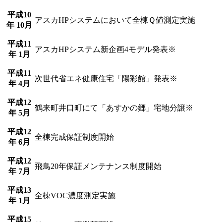
平成10
アスカHPシステムにおいて全棟Ｑ値測定実施
年 10月
平成11
アスカHPシステム新企画4モデル発表※
年 1月
平成11
次世代省エネ健康住宅「陽彩館」発表※
年 4月
平成12
鶴来町井口町にて「あすかの郷」宅地分譲※
年 5月
平成12
全棟完成保証制度開始
年 6月
平成12
飛鳥20年保証メンテナンス制度開始
年 7月
平成13
全棟VOC濃度測定実施
年 1月
平成15