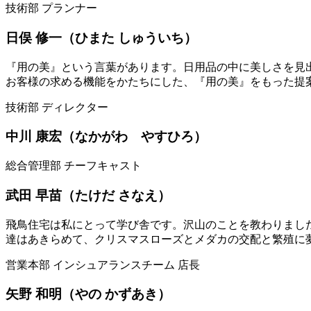
技術部 プランナー
⽇俣 修⼀（ひまた しゅういち）
『用の美』という言葉があります。日用品の中に美しさを見
お客様の求める機能をかたちにした、『用の美』をもった提
技術部 ディレクター
中川 康宏（なかがわ やすひろ）
総合管理部 チーフキャスト
武田 早苗（たけだ さなえ）
飛鳥住宅は私にとって学び舎です。沢山のことを教わりまし
達はあきらめて、クリスマスローズとメダカの交配と繁殖に
営業本部 インシュアランスチーム 店長
矢野 和明（やの かずあき）