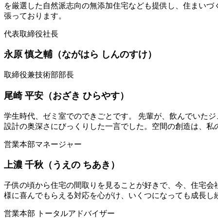
を厳選した⾃然派志向の無添加住宅なども提供し、住まいづ
張っております。
代表取締役社長
永原 慎之輔（ながはら しんのすけ）
取締役兼技術部部長
尾崎 平安（おざき ひらやす）
学⽣時代、ゼミ室でのできごとです。 先輩が、飲んでいたジ
設計の奥深さにびっくりした⼀⾔でした。空間の創造は、私
営業本部マネージャー
上濃 千秋（うえの ちあき）
子供の頃から住宅の間取りを見ることが好きで、今、住宅会
様に喜んでもらえる対応を心がけ、いくつになっても成長し
営業本部 トータルアドバイザー