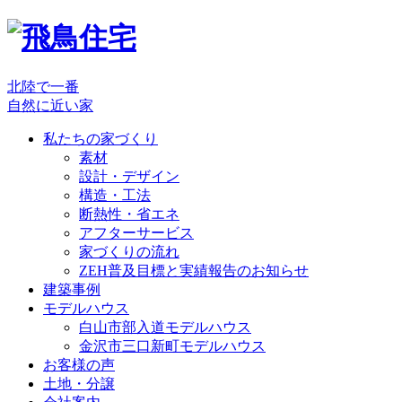
北陸で一番
自然に近い家
私たちの家づくり
素材
設計・デザイン
構造・工法
断熱性・省エネ
アフターサービス
家づくりの流れ
ZEH普及目標と実績報告のお知らせ
建築事例
モデルハウス
白山市部入道モデルハウス
金沢市三口新町モデルハウス
お客様の声
土地・分譲