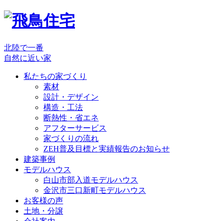
北陸で一番
自然に近い家
私たちの家づくり
素材
設計・デザイン
構造・工法
断熱性・省エネ
アフターサービス
家づくりの流れ
ZEH普及目標と実績報告のお知らせ
建築事例
モデルハウス
白山市部入道モデルハウス
金沢市三口新町モデルハウス
お客様の声
土地・分譲