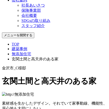
会社案内
社長あいさつ
保険事業部
会社概要
SDGsの取り組み
スタッフ紹介
メニューを開閉する
TOP
建築事例
無添加住宅
玄関土間と高天井のある家
金沢市_C様邸
玄関土間と高天井のある家
素材感を生かしたデザイン。それでいて家事動線、機能性、
居心地も大切にしたい。