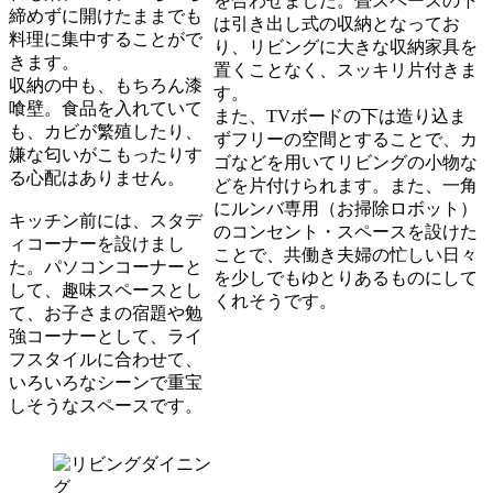
を合わせました。畳スペースの下
締めずに開けたままでも
は引き出し式の収納となってお
料理に集中することがで
り、リビングに大きな収納家具を
きます。
置くことなく、スッキリ片付きま
収納の中も、もちろん漆
す。
喰壁。食品を入れていて
また、TVボードの下は造り込ま
も、カビが繁殖したり、
ずフリーの空間とすることで、カ
嫌な匂いがこもったりす
ゴなどを用いてリビングの小物な
る心配はありません。
どを片付けられます。また、一角
にルンバ専用（お掃除ロボット）
キッチン前には、スタデ
のコンセント・スペースを設けた
ィコーナーを設けまし
ことで、共働き夫婦の忙しい日々
た。パソコンコーナーと
を少しでもゆとりあるものにして
して、趣味スペースとし
くれそうです。
て、お子さまの宿題や勉
強コーナーとして、ライ
フスタイルに合わせて、
いろいろなシーンで重宝
しそうなスペースです。