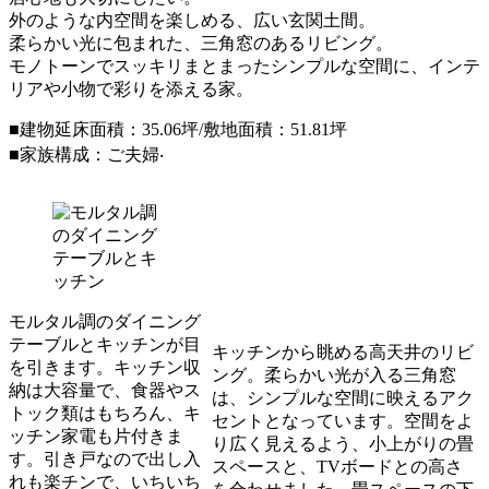
外のような内空間を楽しめる、広い玄関土間。
柔らかい光に包まれた、三角窓のあるリビング。
モノトーンでスッキリまとまったシンプルな空間に、インテ
リアや小物で彩りを添える家。
■建物延床⾯積：35.06坪/敷地⾯積：51.81坪
■家族構成：ご夫婦‧
モルタル調のダイニング
テーブルとキッチンが目
キッチンから眺める高天井のリビ
を引きます。キッチン収
ング。柔らかい光が入る三角窓
納は大容量で、食器やス
は、シンプルな空間に映えるアク
トック類はもちろん、キ
セントとなっています。空間をよ
ッチン家電も片付きま
り広く見えるよう、小上がりの畳
す。引き戸なので出し入
スペースと、TVボードとの高さ
れも楽チンで、いちいち