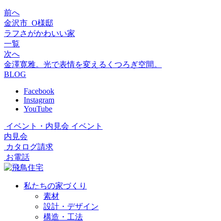
前へ
金沢市_O様邸
ラフさがかわいい家
一覧
次へ
金澤寛雅。光で表情を変えるくつろぎ空間。
BLOG
Facebook
Instagram
YouTube
イベント・内見会
イベント
内見会
カタログ請求
お電話
私たちの家づくり
素材
設計・デザイン
構造・工法