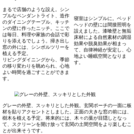
まるで店舗のような設え。シン
プルなペンダントライト、造作
寝室はシンプルに。ベッド
のダイニングテーブル、キッチ
ヘッドの壁には間接照明を
ンの壁に作ったニッチ。ここで
設えました。漆喰壁と無垢
は毎日、料理や家族の会話で彩
床材による自然素材の調湿
りを添えるでしょう。掃き出し
効果や脱臭効果が相まっ
窓の外には、シンボルツリーを
て、自律神経が安定し、心
植える予定。
地よい睡眠空間となりま
リビングダイニングから、季節
す。
の移り変わりを眺められ、心地
よい時間を過ごすことができま
す。
グレーの外壁、スッキリとした外観。玄関ポーチの一面に板
材を貼りアクセントとしました。正面の大きな窓の前には、
樹木を植える予定。将来的には、木々の葉が目隠しとなっ
て、スクリーンを開け放って玄関の土間空間をより楽しむこ
とが出来そうです。