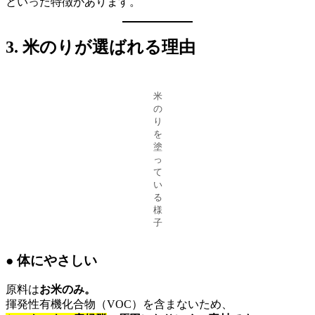
といった特徴があります。
3. 米のりが選ばれる理由
米
の
り
を
塗
っ
て
い
る
様
子
● 体にやさしい
原料は
お米のみ。
揮発性有機化合物（VOC）を含まないため、