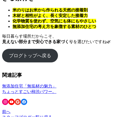
米のりはお米から作られる天然の接着剤
木材と相性がよく、長く安定した接着力
化学物質を使わず、空気にも体にもやさしい
無添加住宅の考え方を象徴する素材のひとつ
毎日暮らす場所だからこそ、
見えない部分まで安心できる家づくり
を選びたいですね🌿
ブログトップへ戻る
関連記事
無添加住宅「無垢材の魅力」
ちょっとすごい柿渋パワー。
Instagram
YouTube
Google
Facebook
前へ