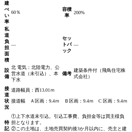
建
ぺ
容積
60％
200%
い
率
率
私
道
セッ
負
トバ
―
―
担
ック
面
積
北 電気：北陸電力、公
設
建築条件付（飛鳥住宅株
営水道（未引込）、本
備考
備
式会社）
下水
接
道路幅員：西13.01ｍ
道
状
接道幅 Ａ区画：9.4ｍ Ｂ区画：9.4ｍ C 区画：9.4ｍ
況
①上下水道未引込。引込工事費、負担金等は買主様負
特
担となります。
記
②この土地は、土地売買契約後3か月以内に、売主と建