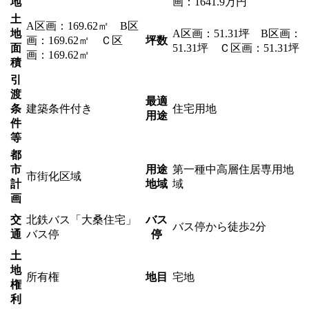
地
画：1641.9万円
土
A区画：169.62㎡ B区
地
A区画：51.31坪 B区画：
画：169.62㎡ Ｃ区
坪数
面
51.31坪 Ｃ区画：51.31坪
画：169.62㎡
積
引
渡
最適
条
建築条件付き
住宅用地
用途
件
等
都
市
用途
第一種中高層住居専用地
市街化区域
計
地域
域
画
交
北鉄バス「大桑住宅」
バス
バス停から徒歩2分
通
バス停
停
土
地
所有権
地目
宅地
権
利