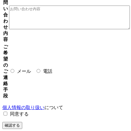
問
い
合
わ
せ
内
容
ご
希
望
の
ご
メール
電話
連
絡
手
段
個人情報の取り扱い
について
同意する
確認する