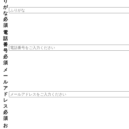
り
が
な
必
須
電
話
番
号
必
須
メ
ー
ル
ア
ド
レ
ス
必
須
お