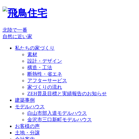
北陸で一番
自然に近い家
私たちの家づくり
素材
設計・デザイン
構造・工法
断熱性・省エネ
アフターサービス
家づくりの流れ
ZEH普及目標と実績報告のお知らせ
建築事例
モデルハウス
白山市部入道モデルハウス
金沢市三口新町モデルハウス
お客様の声
土地・分譲