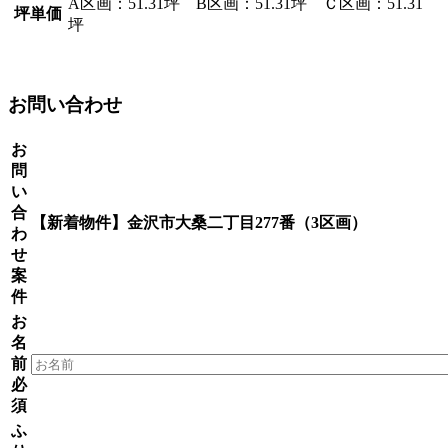
A区画：51.31坪 B区画：51.31坪 Ｃ区画：51.31
坪単価
坪
お問い合わせ
お
問
い
合
【新着物件】金沢市大桑二丁目277番（3区画）
わ
せ
案
件
お
名
前
必
須
ふ