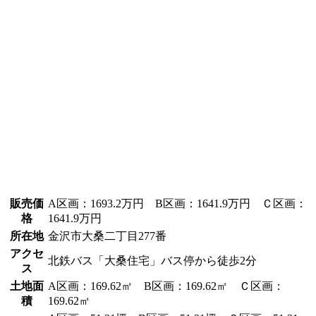
販売価
A区画：1693.2万円 B区画：1641.9万円 Ｃ区画：
格
1641.9万円
所在地
金沢市大桑二丁目277番
アクセ
北鉄バス「大桑住宅」バス停から徒歩2分
ス
⼟地⾯
A区画：169.62㎡ B区画：169.62㎡ Ｃ区画：
積
169.62㎡