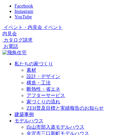
Facebook
Instagram
YouTube
イベント・内見会
イベント
内見会
カタログ請求
お電話
私たちの家づくり
素材
設計・デザイン
構造・工法
断熱性・省エネ
アフターサービス
家づくりの流れ
ZEH普及目標と実績報告のお知らせ
建築事例
モデルハウス
白山市部入道モデルハウス
金沢市三口新町モデルハウス