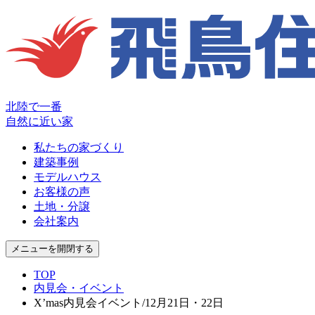
北陸で一番
自然に近い家
私たちの家づくり
建築事例
モデルハウス
お客様の声
土地・分譲
会社案内
メニューを開閉する
TOP
内見会・イベント
X’mas内見会イベント/12月21日・22日