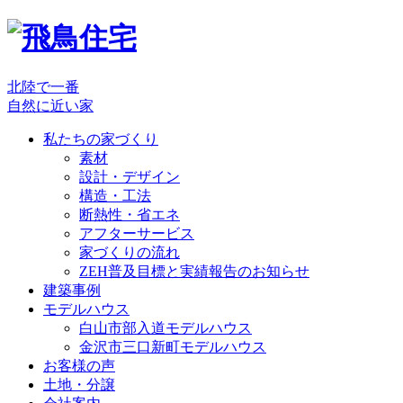
北陸で一番
自然に近い家
私たちの家づくり
素材
設計・デザイン
構造・工法
断熱性・省エネ
アフターサービス
家づくりの流れ
ZEH普及目標と実績報告のお知らせ
建築事例
モデルハウス
白山市部入道モデルハウス
金沢市三口新町モデルハウス
お客様の声
土地・分譲