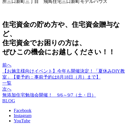
所
三口新町三丁目 飛鳥住宅三口新町モデルハウス
住宅資金の貯め方や、住宅資金贈与な
ど、
住宅資金でお困りの方は、
ぜひこの機会にお越しください！！
前へ
【お施主様向けイベント】今年も開催決定！「夏休みDIY教
室」【要予約：事前予約は8月18日（月）まで】
一覧
次へ
無添加住宅勉強会開催！ 9/6～9/7（土・日）
BLOG
Facebook
Instagram
YouTube