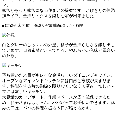
ン。
家族がもっと家族になる住まいの提案です。とびきりの無添
加ライフ。金澤リュクスを楽しむ家が出来ました。
■建物延床⾯積：36.87坪/敷地⾯積：50.05坪
白とグレーのしっくいの外壁、格子が金澤らしさを醸し出し
ています。自然素材だからできる、やわらかい色味と風合い
の外観。
落ち着いた木目がキレイな金澤らしいダイニングキッチン。
オープンなアイランドキッチンには自然と家族が集まりま
す。料理をする時の動線を限りなく少なくて済み、忙しいマ
マには嬉しいキッチン。
大容量のカップボード、作業スペースが広く確保できるた
め、お子さまはもちろん、パパだってお手伝いできます。休
みの日は、パパの料理を振るう日が増えるかも。