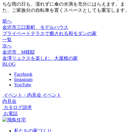
ちな雨の日も、濡れずに傘の水滴を充分にはらえます。ま
た、ご家族分の自転車を置くスペースとしても重宝します。
前へ
金沢市三口新町 モデルハウス
プライベートテラスで癒される和モダンの家
一覧
次へ
金沢市 M様邸
金澤リュクスを楽しむ、大屋根の家
BLOG
Facebook
Instagram
YouTube
イベント・内見会
イベント
内見会
カタログ請求
お電話
私たちの家づくり