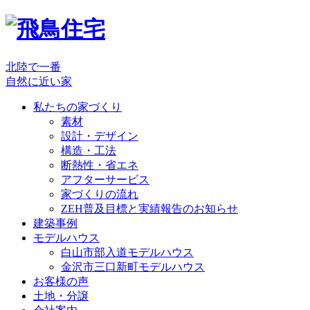
北陸で一番
自然に近い家
私たちの家づくり
素材
設計・デザイン
構造・工法
断熱性・省エネ
アフターサービス
家づくりの流れ
ZEH普及目標と実績報告のお知らせ
建築事例
モデルハウス
白山市部入道モデルハウス
金沢市三口新町モデルハウス
お客様の声
土地・分譲