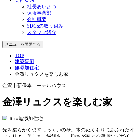
会社案内
社長あいさつ
保険事業部
会社概要
SDGsの取り組み
スタッフ紹介
メニューを開閉する
TOP
建築事例
無添加住宅
金澤リュクスを楽しむ家
金沢市新保本 モデルハウス
金澤リュクスを楽しむ家
光を柔らかく映すしっくいの壁。木のぬくもりにあふれたイ
ンテリア。美しさ、繊細さ、力強さが奏でる瀟灑なデザイ