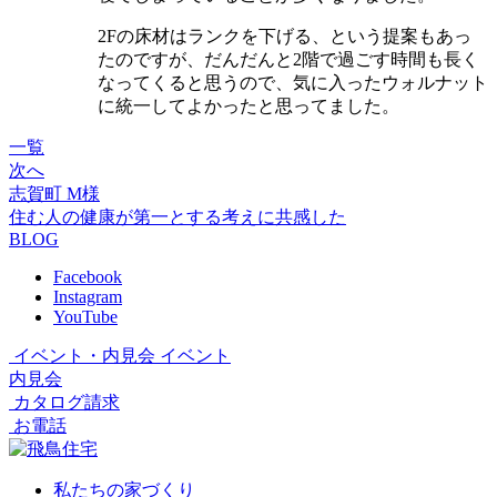
2Fの床材はランクを下げる、という提案もあっ
たのですが、だんだんと2階で過ごす時間も長く
なってくると思うので、気に入ったウォルナット
に統一してよかったと思ってました。
一覧
次へ
志賀町 M様
住む人の健康が第一とする考えに共感した
BLOG
Facebook
Instagram
YouTube
イベント・内見会
イベント
内見会
カタログ請求
お電話
私たちの家づくり