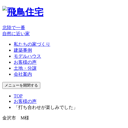
北陸で一番
自然に近い家
私たちの家づくり
建築事例
モデルハウス
お客様の声
土地・分譲
会社案内
メニューを開閉する
TOP
お客様の声
「打ち合わせが楽しみでした」
金沢市 M様