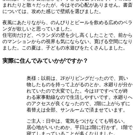
まれたりと散々だったが、今はその心配がありません。書斎
については、攻めた感じで壁紙を選びました。
夜風にあたりながら、のんびりとビールを飲める広めのベラ
ンダが欲しいと思っていました。
住宅街だけど、ベランダの壁を少し高くしたことで、前から
のマンションからの視界も気にならない、寛げる空間になり
ました。この夏は、子どもの水遊びをたくさんしました。
実際に住んでみていかがですか？
奥様：以前は、2Fがリビングだったので、買い
物したものを持って上がるのとか、水廻りが分か
れていたので大変でした。今は1Fですべてが終
わる家事動線なので生活しやすいです。水廻りへ
のアクセスが良くなったので、2階に上がらずに
着替えは全部、サンルームで済ませています。
ご主人：日中は、電気をつけなくても明るい。
居心地がいいためか、平日は2階に行かず、1階で
寝てしまっていることが多くなりました。