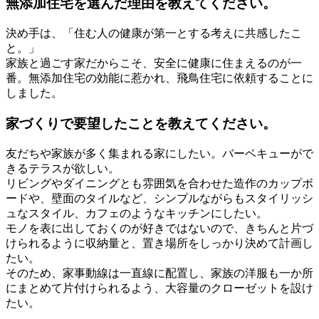
無添加住宅を選んだ理由を教えてください。
決め手は、「住む人の健康が第一とする考えに共感したこ
と。」
家族と過ごす家だからこそ、安全に健康に住まえるのが一
番。無添加住宅の効能に惹かれ、飛鳥住宅に依頼することに
しました。
家づくりで要望したことを教えてください。
友だちや家族が多く集まれる家にしたい。バーベキューがで
きるテラスが欲しい。
リビングやダイニングとも雰囲気を合わせた造作のカップボ
ードや、壁面のタイルなど、シンプルながらもスタイリッシ
ュなスタイル、カフェのようなキッチンにしたい。
モノを表に出しておくのが好きではないので、きちんと片づ
けられるように収納量と、置き場所をしっかり決めて計画し
たい。
そのため、家事動線は一直線に配置し、家族の洋服も一か所
にまとめて片付けられるよう、大容量のクローゼットを設け
たい。