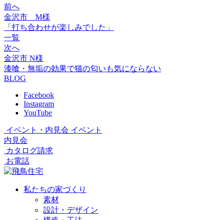
前へ
金沢市 M様
「打ち合わせが楽しみでした」
一覧
次へ
金沢市 N様
漆喰・無垢の効果で猫の匂いも気にならない
BLOG
Facebook
Instagram
YouTube
イベント・内見会
イベント
内見会
カタログ請求
お電話
私たちの家づくり
素材
設計・デザイン