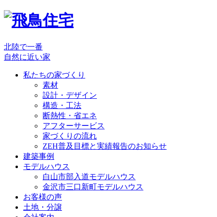
北陸で一番
自然に近い家
私たちの家づくり
素材
設計・デザイン
構造・工法
断熱性・省エネ
アフターサービス
家づくりの流れ
ZEH普及目標と実績報告のお知らせ
建築事例
モデルハウス
白山市部入道モデルハウス
金沢市三口新町モデルハウス
お客様の声
土地・分譲