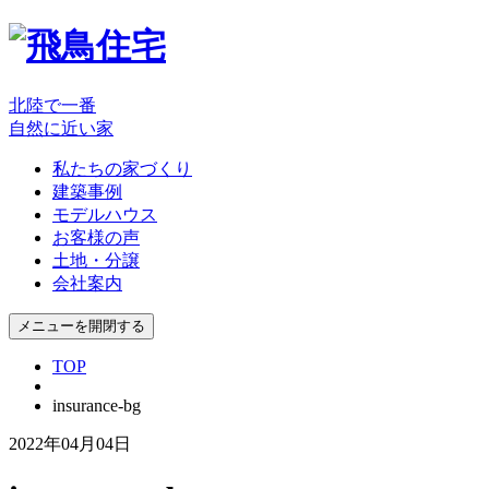
北陸で一番
自然に近い家
私たちの家づくり
建築事例
モデルハウス
お客様の声
土地・分譲
会社案内
メニューを開閉する
TOP
insurance-bg
2022年04月04日