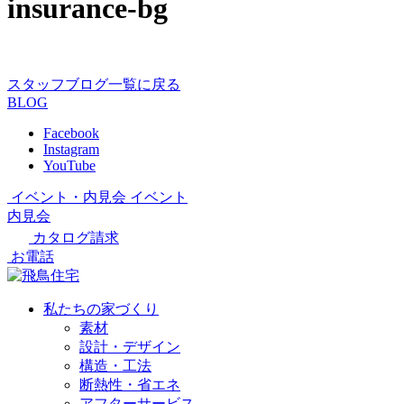
insurance-bg
スタッフブログ一覧に戻る
BLOG
Facebook
Instagram
YouTube
イベント・内見会
イベント
内見会
カタログ請求
お電話
私たちの家づくり
素材
設計・デザイン
構造・工法
断熱性・省エネ
アフターサービス