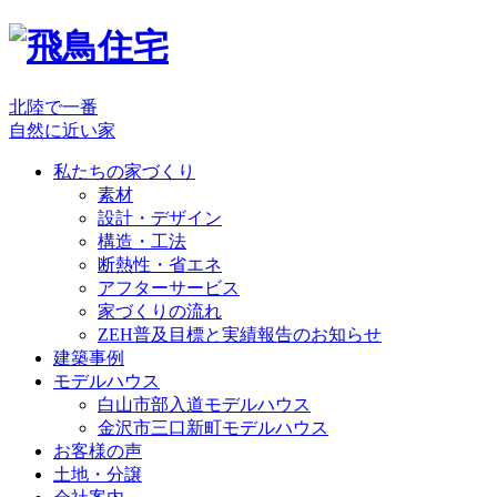
北陸で一番
自然に近い家
私たちの家づくり
素材
設計・デザイン
構造・工法
断熱性・省エネ
アフターサービス
家づくりの流れ
ZEH普及目標と実績報告のお知らせ
建築事例
モデルハウス
白山市部入道モデルハウス
金沢市三口新町モデルハウス
お客様の声
土地・分譲