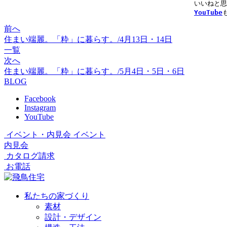
YouTube
前へ
住まい端麗。「粋」に暮らす。/4月13日・14日
一覧
次へ
住まい端麗。「粋」に暮らす。/5月4日・5日・6日
BLOG
Facebook
Instagram
YouTube
イベント・内見会
イベント
内見会
カタログ請求
お電話
私たちの家づくり
素材
設計・デザイン