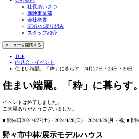
会社案内
社長あいさつ
保険事業部
会社概要
SDGsの取り組み
スタッフ紹介
メニューを開閉する
TOP
内見会・イベント
住まい端麗。「粋」に暮らす。/4月27日・28日・29日
住まい端麗。「粋」に暮らす。/4
イベントは終了しました。
ご来場ありがとうございました。
■ 開催⽇
2024/4/27(土)・2024/4/28(日)・2024/4/29(月・祝)
■ 開
野々市中林/展示モデルハウス