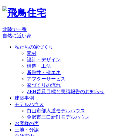
北陸で一番
自然に近い家
私たちの家づくり
素材
設計・デザイン
構造・工法
断熱性・省エネ
アフターサービス
家づくりの流れ
ZEH普及目標と実績報告のお知らせ
建築事例
モデルハウス
白山市部入道モデルハウス
金沢市三口新町モデルハウス
お客様の声
土地・分譲