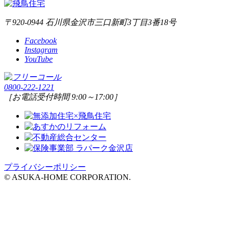
〒920-0944 石川県金沢市三口新町3丁目3番18号
Facebook
Instagram
YouTube
0800-222-1221
［お電話受付時間 9:00～17:00］
プライバシーポリシー
© ASUKA-HOME CORPORATION.